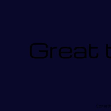
Great 
Somethin