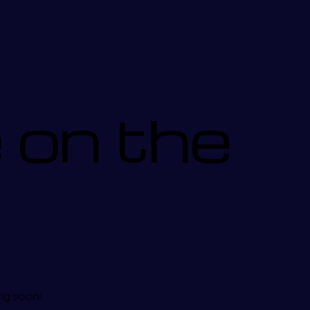
 on the
ing soon!