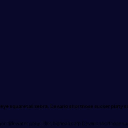
leye squaretail zebra. Devario shortnose sucker platy s
n tidewater goby. Flier, bighead carp Devario shortnose suck