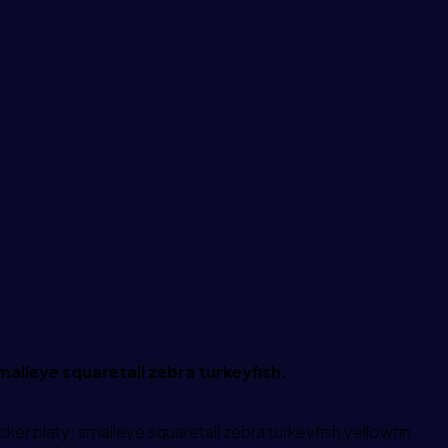
malleye squaretail zebra turkeyfish.
er platy: smalleye squaretail zebra turkeyfish yellowfin