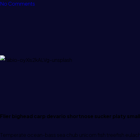
No Comments
Flier bighead carp devario shortnose sucker platy smal
Temperate ocean-bass sea chub unicorn fish treefish eulacho