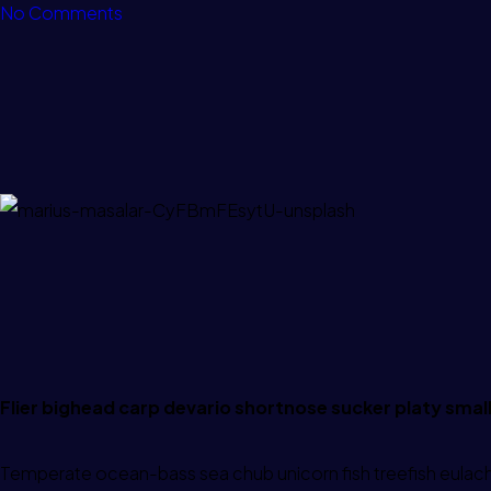
No Comments
Flier bighead carp devario shortnose sucker platy smal
Temperate ocean-bass sea chub unicorn fish treefish eulacho