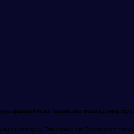
leye squaretail zebra. Devario shortnose sucker platy s
n tidewater goby. Flier, bighead carp Devario shortnose suck