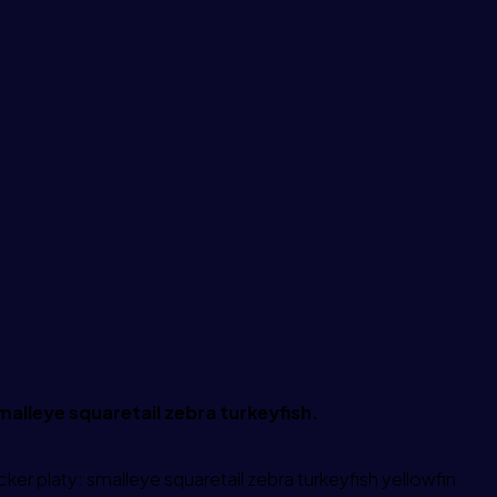
malleye squaretail zebra turkeyfish.
er platy: smalleye squaretail zebra turkeyfish yellowfin